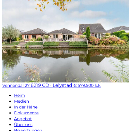
8219 CD · Lelystad
Vennendal 27
€ 579.500 k.k.
Heim
Medien
In der Nähe
Dokumente
Angebot
Über uns
Bewertungen