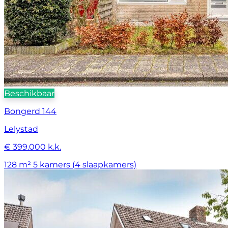
Beschikbaar
Bongerd 144
Lelystad
€ 399.000 k.k.
128 m²
5 kamers (4 slaapkamers)