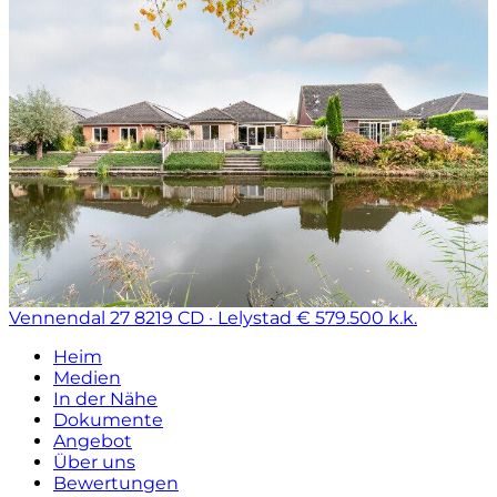
Vennendal 27
8219 CD · Lelystad
€ 579.500 k.k.
Heim
Medien
In der Nähe
Dokumente
Angebot
Über uns
Bewertungen