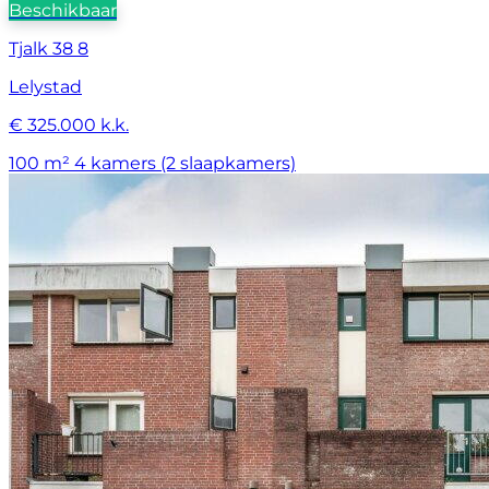
Beschikbaar
Tjalk 38 8
Lelystad
€ 325.000 k.k.
100 m²
4 kamers (2 slaapkamers)