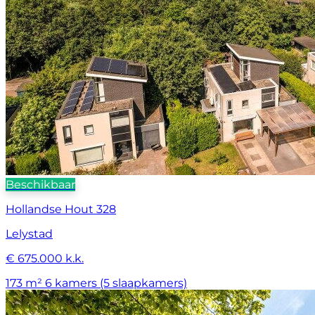
Beschikbaar
Hollandse Hout 328
Lelystad
€ 675.000 k.k.
173 m²
6 kamers (5 slaapkamers)