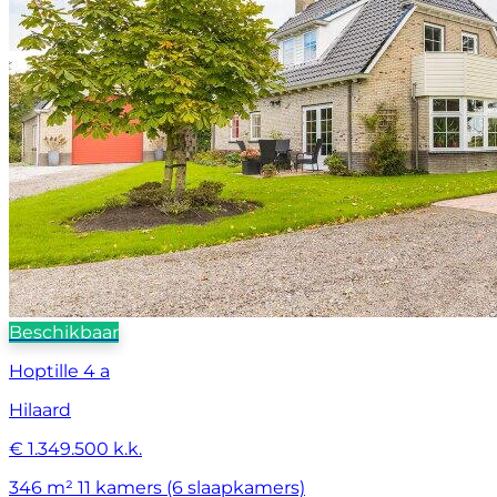
Beschikbaar
Hoptille 4 a
Hilaard
€ 1.349.500 k.k.
346 m²
11 kamers (6 slaapkamers)