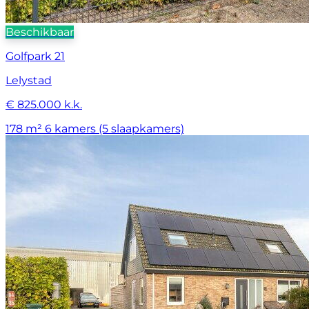
Beschikbaar
Golfpark 21
Lelystad
€ 825.000 k.k.
178 m²
6 kamers (5 slaapkamers)