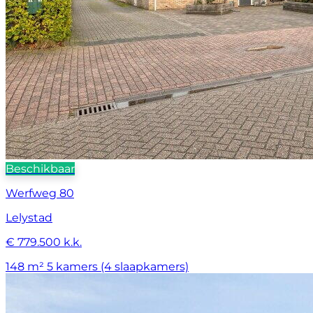
Beschikbaar
Werfweg 80
Lelystad
€ 779.500 k.k.
148 m²
5 kamers (4 slaapkamers)