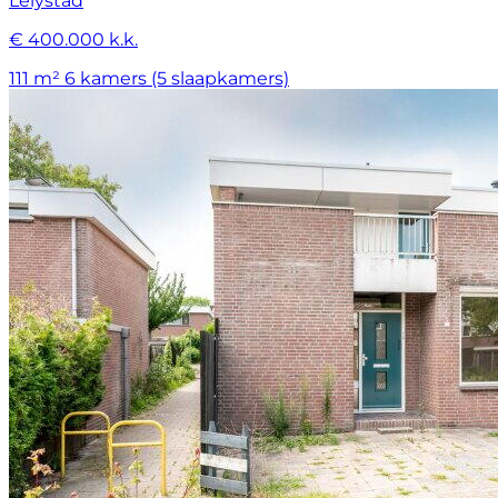
Lelystad
€ 400.000 k.k.
111 m²
6 kamers (5 slaapkamers)