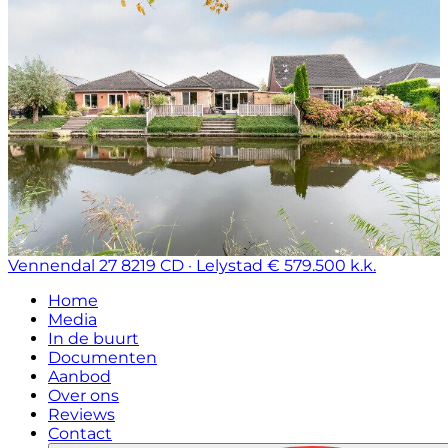
Vennendal 27
8219 CD · Lelystad
€ 579.500 k.k.
Home
Media
In de buurt
Documenten
Aanbod
Over ons
Reviews
Contact