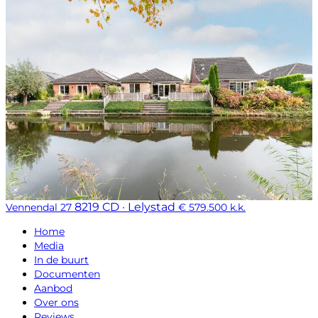
8219 CD · Lelystad
Vennendal 27
€ 579.500 k.k.
Home
Media
In de buurt
Documenten
Aanbod
Over ons
Reviews