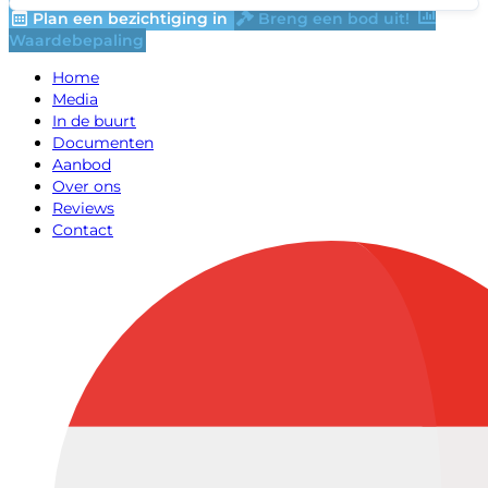
Plan een bezichtiging in
Breng een bod uit!
Waardebepaling
Home
Media
In de buurt
Documenten
Aanbod
Over ons
Reviews
Contact