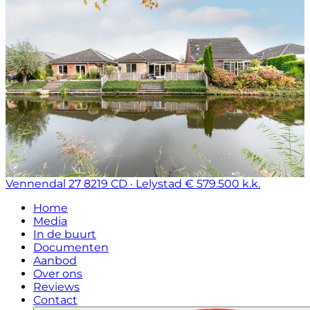
Vennendal 27
8219 CD · Lelystad
€ 579.500 k.k.
Home
Media
In de buurt
Documenten
Aanbod
Over ons
Reviews
Contact