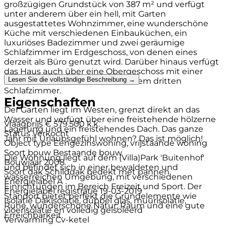
großzügigen Grundstück von 387 m² und verfügt
unter anderem über ein hell, mit Garten
ausgestattetes Wohnzimmer, eine wunderschöne
Küche mit verschiedenen Einbauküchen, ein
luxuriöses Badezimmer und zwei geräumige
Schlafzimmer im Erdgeschoss, von denen eines
derzeit als Büro genutzt wird. Darüber hinaus verfügt
das Haus auch über eine Obergeschoss mit einer
Lesen Sie die vollständige Beschreibung →
multifunktionalen Raum und einem dritten
Schlafzimmer.
Eigenschaften
Der Garten liegt im Westen, grenzt direkt an das
Wasser und verfügt über eine freistehende hölzerne
Vraagprijs
€ 579.500 k.k.
Lagerung und ein freistehendes Dach. Das ganze
Status
Verkocht
Jahr mit Urlaubsgefühl wohnen? Das ist möglich!
Object type
Eengezinswoning, vrijstaande woning
Soort bouw
Bestaande bouw
Die Wohnung liegt auf dem (Villa)Park 'Buitenhof'
Bouwjaar
2008
und befindet sich in einer bewaldeten und
Soort dak
Schilddak bedekt met pannen
wasserreichen Umgebung, mit verschiedenen
Energielabel
A
Einrichtungen im Bereich Freizeit und Sport. Der
Energielabel registratie
19-03-2019
Standort bietet perfekt die Grundelemente wie
Isolatie
Dakisolatie, dubbel glas, muurisolatie,
Ruhe, wunderschöne Natur, Raum und eine gute
vloerisolatie en volledig geïsoleerd
Erreichbarkeit.
Verwarming
Cv-ketel