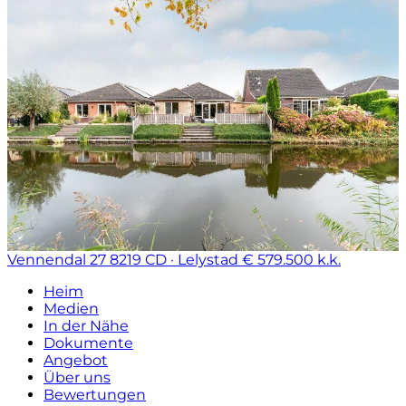
Vennendal 27
8219 CD · Lelystad
€ 579.500 k.k.
Heim
Medien
In der Nähe
Dokumente
Angebot
Über uns
Bewertungen